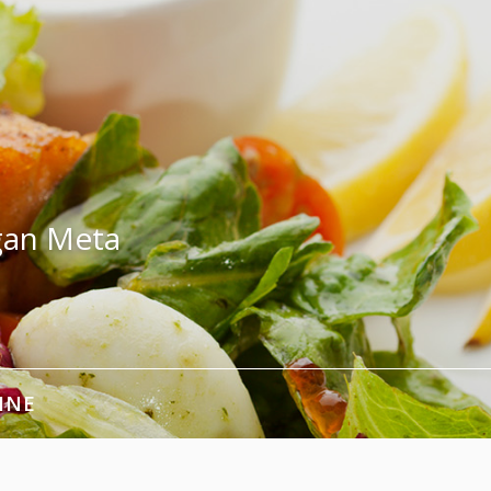
gan Meta
INE