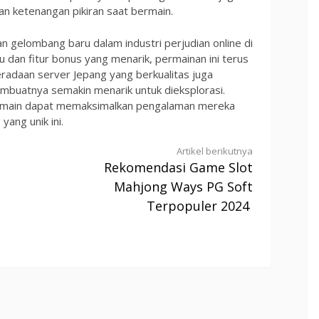
an ketenangan pikiran saat bermain.
n gelombang baru dalam industri perjudian online di
dan fitur bonus yang menarik, permainan ini terus
radaan server Jepang yang berkualitas juga
buatnya semakin menarik untuk dieksplorasi.
 pemain dapat memaksimalkan pengalaman mereka
ang unik ini.
Artikel berikutnya
Rekomendasi Game Slot
Mahjong Ways PG Soft
Terpopuler 2024