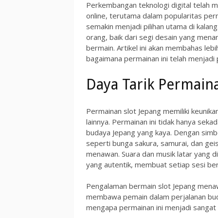
Perkembangan teknologi digital telah 
online, terutama dalam popularitas perm
semakin menjadi pilihan utama di kalan
orang, baik dari segi desain yang me
bermain. Artikel ini akan membahas lebi
bagaimana permainan ini telah menjadi p
Daya Tarik Permaina
Permainan slot Jepang memiliki keunik
lainnya. Permainan ini tidak hanya seka
budaya Jepang yang kaya. Dengan simbo
seperti bunga sakura, samurai, dan ge
menawan. Suara dan musik latar yang 
yang autentik, membuat setiap sesi ber
Pengalaman bermain slot Jepang menawa
membawa pemain dalam perjalanan buday
mengapa permainan ini menjadi sangat 