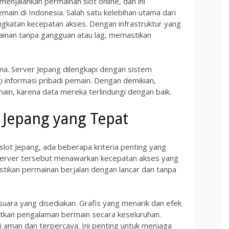
enjalankan permainan slot online, dan ini
in di Indonesia. Salah satu kelebihan utama dari
gkatan kecepatan akses. Dengan infrastruktur yang
ainan tanpa gangguan atau lag, memastikan
a. Server Jepang dilengkapi dengan sistem
i informasi pribadi pemain. Dengan demikian,
in, karena data mereka terlindungi dengan baik.
 Jepang yang Tepat
slot Jepang, ada beberapa kriteria penting yang
 server tersebut menawarkan kecepatan akses yang
tikan permainan berjalan dengan lancar dan tanpa
n suara yang disediakan. Grafis yang menarik dan efek
kan pengalaman bermain secara keseluruhan.
kti aman dan terpercaya. Ini penting untuk menjaga