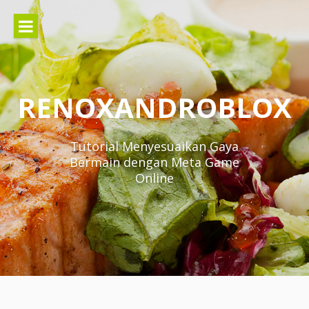
Lompat
ke
konten
RENOXANDROBLOX
Tutorial Menyesuaikan Gaya
Bermain dengan Meta Game
Online