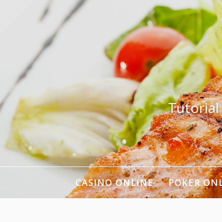
Lompat
ke
konten
Tutoria
CASINO ONLINE
POKER ON