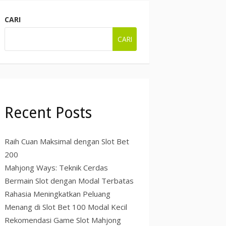
CARI
CARI
Recent Posts
Raih Cuan Maksimal dengan Slot Bet
200
Mahjong Ways: Teknik Cerdas
Bermain Slot dengan Modal Terbatas
Rahasia Meningkatkan Peluang
Menang di Slot Bet 100 Modal Kecil
Rekomendasi Game Slot Mahjong