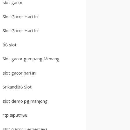
slot gacor
Slot Gacor Hari Ini
Slot Gacor Hari Ini
88 slot
Slot gacor gampang Menang
slot gacor hari ini
Srikandi88 Slot
slot demo pg mahjong
rtp siputri88
Slot Gacor Terpercaya