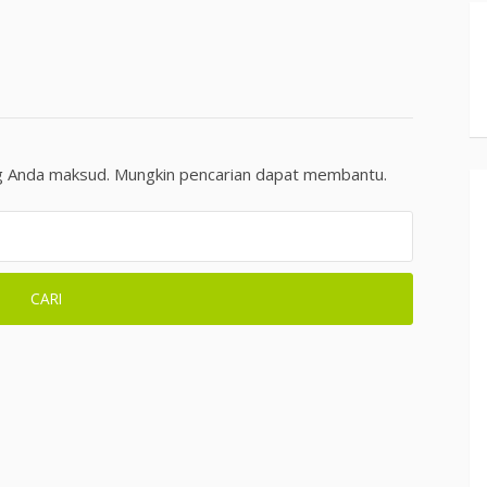
g Anda maksud. Mungkin pencarian dapat membantu.